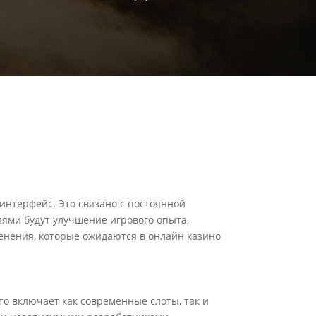
интерфейс. Это связано с постоянной
ями будут улучшение игрового опыта,
енения, которые ожидаются в онлайн казино
то включает как современные слоты, так и