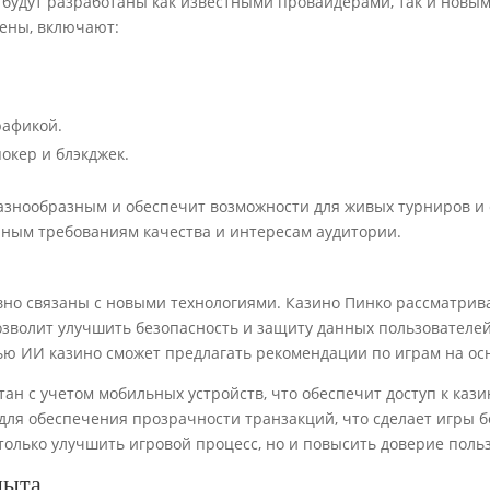
 будут разработаны как известными провайдерами, так и нов
лены, включают:
рафикой.
окер и блэкджек.
азнообразным и обеспечит возможности для живых турниров и
нным требованиям качества и интересам аудитории.
но связаны с новыми технологиями. Казино Пинко рассматрива
озволит улучшить безопасность и защиту данных пользователей,
ю ИИ казино сможет предлагать рекомендации по играм на ос
ан с учетом мобильных устройств, что обеспечит доступ к кази
для обеспечения прозрачности транзакций, что сделает игры 
только улучшить игровой процесс, но и повысить доверие поль
пыта