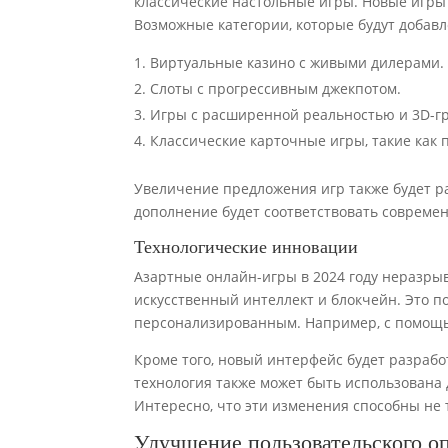
классические настольные игры. Новые игры
Возможные категории, которые будут добав
Виртуальные казино с живыми дилерами.
Слоты с прогрессивным джекпотом.
Игры с расширенной реальностью и 3D-г
Классические карточные игры, такие как п
Увеличение предложения игр также будет р
дополнение будет соответствовать совреме
Технологические инновации
Азартные онлайн-игры в 2024 году неразрыв
искусственный интеллект и блокчейн. Это п
персонализированным. Например, с помощь
Кроме того, новый интерфейс будет разработ
технология также может быть использована 
Интересно, что эти изменения способны не 
Улучшение пользовательского о