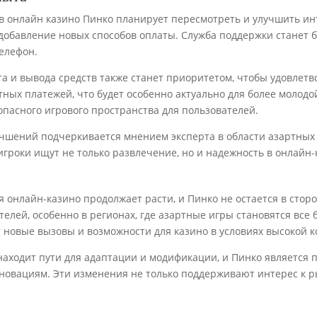
в онлайн казино Пинко планирует пересмотреть и улучшить и
добавление новых способов оплаты. Служба поддержки станет 
елефон.
а и вывода средств также станет приоритетом, чтобы удовлет
ых платежей, что будет особенно актуально для более молодо
пасного игрового пространства для пользователей.
учшений подчеркивается мнением эксперта в области азартных
игроки ищут не только развлечение, но и надежность в онлайн-
онлайн-казино продолжает расти, и Пинко не остается в сторон
елей, особенно в регионах, где азартные игры становятся все
новые вызовы и возможности для казино в условиях высокой 
аходит пути для адаптации и модификации, и Пинко является 
нновациям. Эти изменения не только поддерживают интерес к 