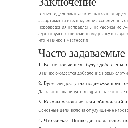
Заключение
В 2024 году онлайн казино Пинко планируе
ассортимента игр, внедрение современных 
нововведения направлены на удержание уже
адаптируясь к современному рынку и надлеж
игр и Пинко в частности!
Часто задаваемые
1. Какие новые игры будут добавлены в
В Пинко ожидается добавление новых слот-и
2. Будет ли доступна поддержка крипт
Да, казино планирует внедрить различные 
3. Каковы основные цели обновлений в
Основные цели включают улучшение игровог
4. Что сделает Пинко для повышения по