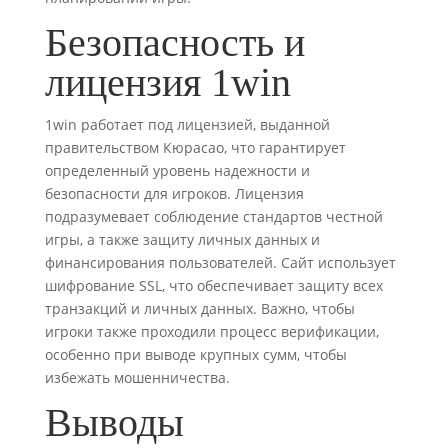
Безопасность и
лицензия 1win
1win работает под лицензией, выданной
правительством Кюрасао, что гарантирует
определенный уровень надежности и
безопасности для игроков. Лицензия
подразумевает соблюдение стандартов честной
игры, а также защиту личных данных и
финансирования пользователей. Сайт использует
шифрование SSL, что обеспечивает защиту всех
транзакций и личных данных. Важно, чтобы
игроки также проходили процесс верификации,
особенно при выводе крупных сумм, чтобы
избежать мошенничества.
Выводы