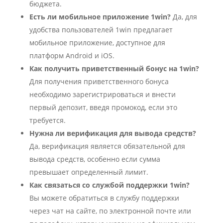
бюджета.
Есть ли мобильное приложение 1win?
Да, для
удобства пользователей 1win предлагает
мобильное приложение, доступное для
платформ Android и iOS.
Как получить приветственный бонус на 1win?
Для получения приветственного бонуса
необходимо зарегистрироваться и внести
первый депозит, введя промокод, если это
требуется.
Нужна ли верификация для вывода средств?
Да, верификация является обязательной для
вывода средств, особенно если сумма
превышает определенный лимит.
Как связаться со службой поддержки 1win?
Вы можете обратиться в службу поддержки
через чат на сайте, по электронной почте или