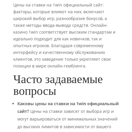
Цены на ставки на 1win официальный сайт:
факторы, которые влияют на них, включают
широкий выбор игр, разнообразие бонусов, а
также методы ввода-вывода средств. Онлайн-
казино 1win соответствует высоким стандартам и
идеально подходит для как новичков, так и
опытных игроков. Благодаря современному
интерфейсу и качественному обслуживанию
клиентов, это заведение только укрепляет свои
позиции в мире онлайн-гемблинга.
Часто задаваемые
вопросы
Каковы цены на ставки на 1win официальный
сайт?
Цены на ставки зависят от выбора игр и
могут варьироваться от минимальных значений
до высоких лимитов в зависимости от вашего