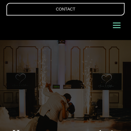
CONTACT