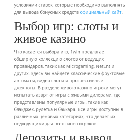
условиями ставок, которые необходимо выполнять
для вывода бонусных средств
официальный сайт
.
Выбор игр: слоты и
живое казино
Что касается выбора игр, 1win предлагает
обширную коллекцию слотов от ведущих
провайдеров, таких как Microgaming, NetEnt и
других. Здесь вы найдете классические фруктовые
автоматы, видео слоты и прогрессивные
джекпоты. В разделе живого казино игроки могут
испытать азарт от игры с живыми дилерами, где
представлены популярные игры, такие как
блэкджек, рулетка и баккара. Все игры доступны в
различных ценовых категориях, что делает их
подходящими для всех типов игроков.
Депозиты и вывод